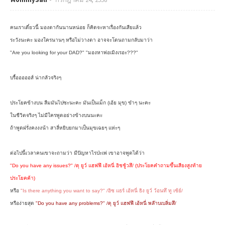
คนเราเดี๋ยวนี้ มองตากันนานหน่อย ก็คิดจะหาเรื่องกันเสียแล้ว
ระวังนะคะ มองใครนานๆ หรือไม่วางตา อาจจะโดนถามกลับมาว่า
"Are you looking for your DAD?" "มองหาพ่อเมิงเรอะ???"
บรื้อออออส์ น่ากลัวจริงๆ
ประโยคข้างบน ลืมมันไปซะนะคะ มันเป็นเม็ก (เอ้ย มุข) ขำๆ นะคะ
ในชีวิตจริงๆ ไม่มีใครพูดอย่างข้างบนนะคะ
ถ้าพูดฝรั่งคงงงน้า สาลี่หยิบยกมาเป็นมุขเฉยๆ แห่ะๆ
ต่อไปนี้เวลาคนเขาจะถามว่า มีปัญหาไรป่ะเพ่ เขาอาจพูดได้ว่า
"Do you have any issues?" /ดุ ยูว์ แฮฟฟึ เอ้หนี่ อิชชู้วสึ/ (ประโยคคำถามขึ้นเสียงสูงท้าย
ประโยคค้า)
หรือ
"Is there anything you want to say?" /อิซ แธร์ เอ้หนี่ ธิง ยูว์ ว้อนทึ ทู เซ้ย์/
หรือง่ายสุด
"Do you have any problems?" /ดุ ยูว์ แฮฟฟึ เอ้หนี่ พล๊าบเบลิ่มสึ/