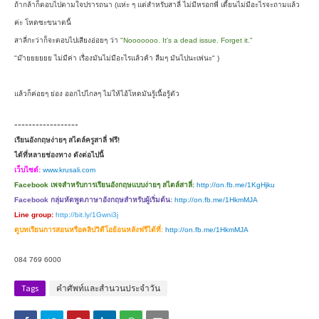
ถ้ากล้าก็ตอบไปตามใจปรารถนา (แห่ะ ๆ แต่สำหรับสาลี่ ไม่มีหรอกพี่ เดี้ยนไม่มีอะไรจะถามแล้ว
ค่ะ โหดซะขนาดนี้
สาลี่กะว่าก็จะตอบไปเสียงอ่อยๆ ว่า
"Nooooooo. It's a dead issue. Forget it."
"ม๊ายยยยยย ไม่มีค่า เรื่องมันไม่มีอะไรแล้วค้า ลืมๆ มันไปนะเพ่นะ" )
แล้วก็ค่อยๆ ย่อง ออกไปไกลๆ ไม่ให้ไอ้โหดมันรู้เนื้อรู้ตัว
------------------
เรียนอังกฤษง่ายๆ สไตล์ครูสาลี่ ฟรี!
ได้ที่หลายช่องทาง ดังต่อไปนี้
เว็บไซต์:
www.krusali.com
Facebook เพจสำหรับการเรียนอังกฤษแบบง่ายๆ สไตล์สาลี่:
http://on.fb.me/1KgHjku
Facebook กลุ่มหัดพูดภาษาอังกฤษสำหรับผู้เริ่มต้น:
http://on.fb.me/1HkmMJA
Line group:
http://bit.ly/1Gwni3j
ดูบทเรียนการสอนหรือคลิปวิดีโอย้อนหลังฟรีได้ที่:
http://on.fb.me/1HkmMJA
084 769 6000
Tags
คำศัพท์และสำนวนประจำวัน