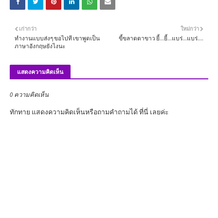
เก่ากว่า
ใหม่กว่า
ทำงานแบบส่งๆ ขอไปที เขาพูดเป็น
ขี้ขลาดตาขาว ยี้...ยี้...แบร่...แบร่....
ภาษาอังกฤษยังไงนะ
แสดงความคิดเห็น
0 ความคิดเห็น
ทักทาย แสดงความคิดเห็นหรือถามคำถามได้ ที่นี่ เลยค่ะ