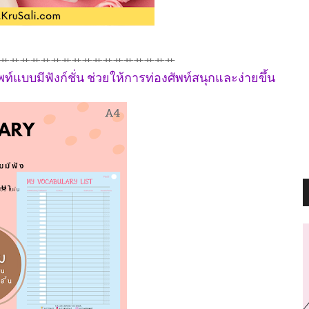
⺾⺾⺾⺾⺾⺾⺾⺾⺾⺾⺾⺾⺾⺾⺾⺾⺾
ท์แบบมีฟังก์ชั่น ช่วยให้การท่องศัพท์สนุกและง่ายขึ้น