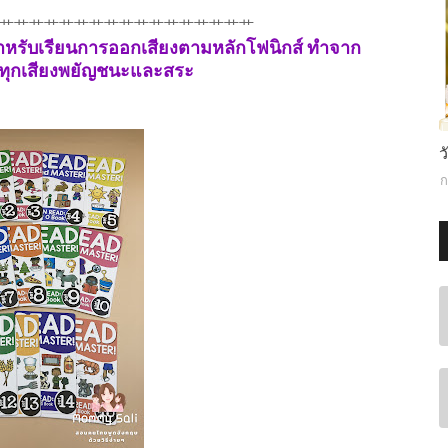
⺾⺾⺾⺾⺾⺾⺾⺾⺾⺾⺾⺾⺾⺾⺾⺾⺾
สำหรับเรียนการออกเสียงตามหลักโฟนิกส์ ทำจาก
ทุกเสียงพยัญชนะและสระ
ว
ก