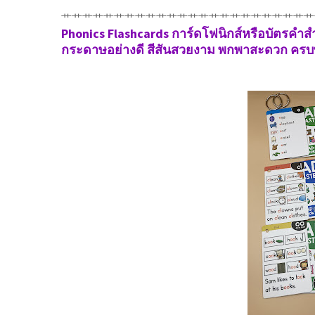
⺾⺾⺾⺾⺾⺾⺾⺾⺾⺾⺾⺾⺾⺾⺾⺾⺾⺾⺾⺾⺾⺾⺾⺾
Phonics Flashcards การ์ดโฟนิกส์หรือบัตรคำ
กระดาษอย่างดี สีสันสวยงาม พกพาสะดวก ครบ