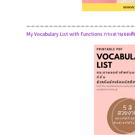
⺾⺾⺾⺾⺾⺾⺾⺾⺾⺾⺾⺾⺾⺾⺾⺾⺾⺾⺾⺾⺾⺾⺾⺾
My Vocabulary List with Functions กระดาษจดศัพ