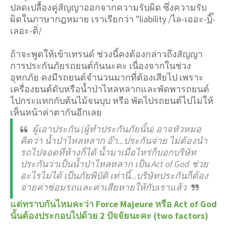
ปลดเปลื้องคู่สัญญาออกจากความรับผิด ซึ่งความรับ
ผิดในภาษากฎหมาย เราเรียกว่า "liability /ไล-เออะ-
บิ๊
-
เลอะ-ติ่/
ถ้าจะพูดให้เข้าเทรนด์ ช่วงนี้คงต้องกล่าวถึงสัญญา
การประกันภัยรถยนต์กันนะคะ เนื่องจากในช่วง
อุทกภัย คงมีรถยนต์จำนวนมากที่ต้องเสียไป เพราะ
เครื่องยนต์ดับหรือน้ำป่าไหลหลากและพัดพารถยนต์
ไปกระแทกกับต้นไม้จนบุบ หรือ พัดไปรถยนต์ไปไม่ให้
เห็นหน้าค่าตากันอีกเลย
ผู้เอาประกัน (ผู้ทำประกันภัยนั้น) อาจหัวหมอ
คิดว่า น้ำป่าไหลหลาก อ๊า...ประกันจ่าย ไม่ต้องนำ
รถไปจอดที่ห้างก็ได้ น้ำมาเมื่อไหร่ก็บอกบริษัท
ประกันว่าเป็นน้ำป่าไหลหลาก เป็น Act of God ช่วย
อะไรไม่ได้ เป็นภัยพิบัติ เท่านี้...บริษัทประกันก็ต้อง
จ่ายค่าซ่อมรถและค่าเสียหายให้กับเราแล้ว
แต่ทราบกันไหมคะว่า Force Majeure หรือ Act of God
นั้นต้องประกอบไปด้วย 2 ปัจจัยนะคะ (two factors)