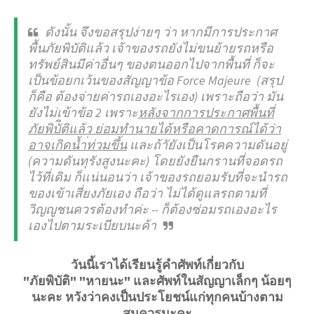
ดังนั้น จึงขอสรุปง่ายๆ ว่า หากมีการประกาศ
พื้นภัยพิบัติแล้ว เจ้าของรถยังไม่ขนย้ายรถหรือ
ทรัพย์สินมีค่าอื่นๆ ของตนออกไปจากพื้นที่ ก็จะ
เป็นข้อยกเว้นของสัญญาข้อ Force Majeure (สรุป
ก็คือ ต้องจ่ายค่ารถเองอะไรเอง) เพราะถือว่า มัน
ยังไม่เข้าข้อ 2 เพราะ
หลังจากการประกาศพื้นที่
ภัยพิบัิติแล้ว ย่อมทำนายได้หรือคาดการณ์ได้ว่า
อาจเกิดน้ำ่ท่วมขึ้น
และถ้าัยังเป็นโรคความดันอยู่
(ความดันทุรังสูงนะคะ) โดยยังยืนกรานที่จอดรถ
ไว้ที่เดิม ก็แน่นอนว่า เจ้าของรถยอมรับที่จะนำรถ
ของเข้าเสี่ยงภัยเอง ถือว่า ไม่ได้ดูแลรถตามที่
วิญญูชนควรต้องทำค่ะ -- ก็ต้องซ่อมรถเองอะไร
เองไปตามระเบียบนะค้า
วันนี้เราได้เรียนรู้คำศัพท์เกี่ยวกับ
"ภัยพิบัติ" "หายนะ" และศัพท์ในสัญญาเล็กๆ น้อยๆ
นะคะ หวังว่าคงเป็นประโยชน์แก่ทุกคนบ้างตาม
สมควรนะคะ