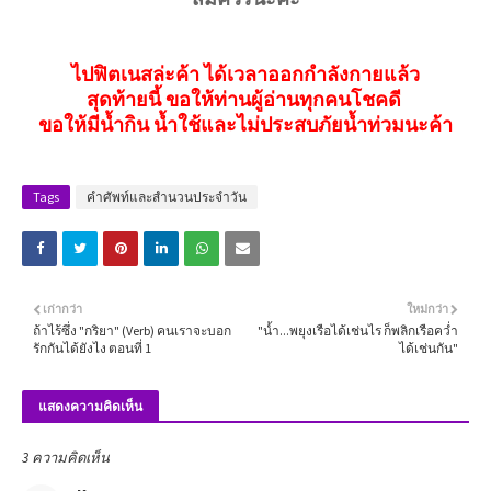
ไปฟิตเนสล่ะค้า ได้เวลาออกกำลังกายแล้ว
สุดท้ายนี้ ขอให้ท่านผู้อ่านทุกคนโชคดี
ขอให้มีน้ำกิน น้ำใช้และไม่ประสบภัยน้ำท่วมนะค้า
Tags
คำศัพท์และสำนวนประจำวัน
เก่ากว่า
ใหม่กว่า
ถ้าไร้ซึ่ง "กริยา" (Verb) คนเราจะบอก
"น้ำ...พยุงเรือได้เช่นไร ก็พลิกเรือคว่ำ
รักกันได้ยังไง ตอนที่ 1
ได้เช่นกัน"
แสดงความคิดเห็น
3 ความคิดเห็น