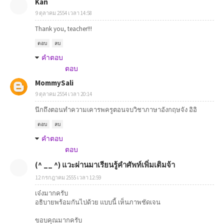
Kan
9 ตุลาคม 2554 เวลา 14:58
Thank you, teacher!!!
ตอบ
ลบ
คำตอบ
ตอบ
MommySali
9 ตุลาคม 2554 เวลา 20:14
นึกถึงตอนทำความเคารพครูตอนจบวิชาภาษาอังกฤษจัง อิอิ
ตอบ
ลบ
คำตอบ
ตอบ
(^ __ ^) แวะผ่านมาเรียนรู้คำศัพท์เพิ่มเติมจ้า
12 กรกฎาคม 2555 เวลา 12:59
เจ๋งมากครับ
อธิบายพร้อมกันไปด้วย แบบนี้ เห็นภาพชัดเจน
ขอบคุณมากครับ