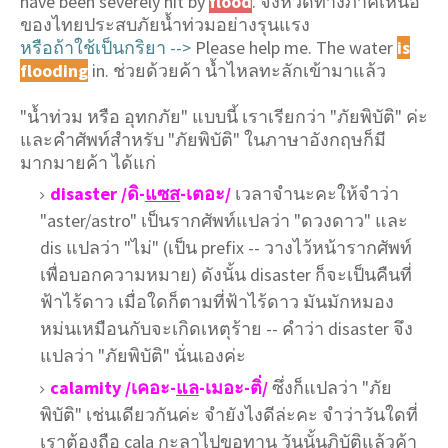
have been severely hit by
flood
. จังหวัดทางภาคเหนือ
ของไทยประสบภัยน้ำท่วมอย่างรุนแรง
หรือถ้าใช้เป็นกริยา -->
Please help me. The water
is
flooding
in. ช่วยด้วยค้า น้ำไหลทะลักเข้ามาแล้ว
"น้ำท่วม หรือ อุทกภัย" แบบนี้ เราเรียกว่า "ภัยพิบัติ" ค่ะ
และคำศัพท์สำหรับ "ภัยพิบัติ" ในภาษาอังกฤษก็มี
มากมายค้า ได้แก่
disaster /ดิ-
แซส
-เตอะ/
เวลาจำนะคะให้จำว่า
"aster/astro" เป็นรากศัพท์แปลว่า "ดวงดาว" และ
dis แปลว่า "ไม่" (เป็น prefix -- วางไว้หน้ารากศัพท์
เพื่อบอกความหมาย) ดังนั้น disaster ก็จะเป็นคืนที่
ฟ้าไร้ดาว เมื่อใดก็ตามที่ฟ้าไร้ดาว มันมักหมอง
หม่นเหมือนกับจะเกิดเหตุร้าย -- คำว่า disaster จึง
แปลว่า "ภัยพิบัติ" นั่นเองค่ะ
calamity /เคอะ-
แล
-เมอะ-ติ่/
ซึ่งก็แปลว่า "ภัย
พิบัติ" เช่นเดียวกันค่ะ จำยังไงดีล่ะคะ จำว่าวันใดที่
เราต้องถือ cala กะลาไปขอทาน วันนั้นภิบัติแล้วค้า