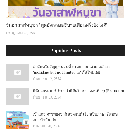
วันอาสาฬหบูชา "พูดอังกฤษอธิบายเพื่อนฝรั่งยังไงดี"
กรกฎาคม 08, 2568
Popular Posts
คำศัพท์ในสัญญา ตอนที่ 1: เคยอ่านแล้วเจอคำว่า
"including but not limited to" กันไหมเอ่ย
กันยายน 12, 2554
พิชิตแกรมมาร์ ง่ายกว่าพิชิตใจชาย ตอนที่ 1/3 (Pronoun)
กันยายน 13, 2554
เข้าแถวเคารพธงชาติ สวดมนต์ เรียกเป็นภาษาอังกฤษ
อย่างไรกันเอ่ย
เมษายน 20, 2566