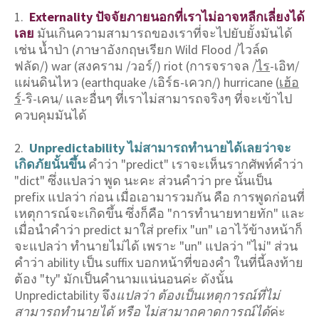
1.
Externality ปัจจัยภายนอกที่เราไม่อาจหลีกเลี่ยงได้
เลย
มันเกินความสามารถของเราที่จะไปยับยั้งมันได้
เช่น น้ำป่า (ภาษาอังกฤษเรียก Wild Flood /ไวล์ด
ฟลัด/) war (สงคราม /วอร์/) riot (การจราจล /
ไร
-เอิท/
แผ่นดินไหว (earthquake /เอิร์ธ-เควก/) hurricane (
เฮ้อ
ร์
-ริ-เคน/ และอื่นๆ ที่เราไม่สามารถจริงๆ ที่จะเข้าไป
ควบคุมมันได้
2.
Unpredictability ไม่สามารถทำนายได้เลยว่าจะ
เกิดภัยนั้นขึ้น
คำว่า "predict" เราจะเห็นรากศัพท์คำว่า
"dict" ซึ่งแปลว่า พูด นะคะ ส่วนคำว่า pre นั้นเป็น
prefix แปลว่า ก่อน เมื่อเอามารวมกัน คือ การพูดก่อนที่
เหตุการณ์จะเกิดขึ้น ซึ่งก็คือ "การทำนายทายทัก" และ
เมื่อนำคำว่า predict มาใส่ prefix "un" เอาไว้ข้างหน้าก็
จะแปลว่า ทำนายไม่ได้ เพราะ "un" แปลว่า "ไม่" ส่วน
คำว่า ability เป็น suffix บอกหน้าที่ของคำ ในที่นี้ลงท้าย
ต้อง "ty" มักเป็นคำนามแน่นอนค่ะ ดังนั้น
Unpredictability จึง
แปลว่า ต้องเป็นเหตุการณ์ที่ไม่
สามารถทำนายได้ หรือ ไม่สามาถคาดการณ์ได้
ค่ะ