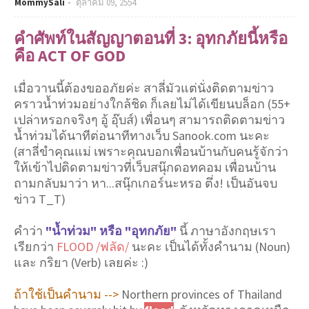
MommySali
ตุลาคม 09, 2554
คำศัพท์ในสัญญาตอนที่ 3: อุทกภัยนี้หรือ
คือ ACT OF GOD
เมื่อวานนี้ต้องขออภัยค่ะ สาลี่มัวแต่นั่งติดตามข่าว
คราวน้ำท่วมอย่างใกล้ชิด ก็เลยไม่ได้เขียนบล็อก (55+
เปล่าหรอกจริงๆ อู้ อุ๊บส์) เพื่อนๆ สามารถติดตามข่าว
น้ำท่วมได้นาทีต่อนาทีทางเว็บ Sanook.com นะคะ
(สาลี่ขำคุณแม่ เพราะคุณบอกเพื่อนบ้านกับคนรู้จักว่า
ให้เข้าไปติดตามข่าวที่เว็บสนุ๊กดอทคอม เพื่อนบ้าน
ถามกลับมาว่า หา...สนุ๊กเกอร์นะหรอ ตึ่ง! เป็นอันจบ
ข่าว T_T)
คำว่า
"น้ำท่วม" หรือ "อุทกภัย"
นี้ ภาษาอังกฤษเรา
เรียกว่า
FLOOD /ฟลัด/
นะคะ เป็นได้ทั้งคำนาม (Noun)
และ กริยา (Verb) เลยค่ะ :)
ถ้าใช้เป็นคำนาม -->
Northern provinces of Thailand