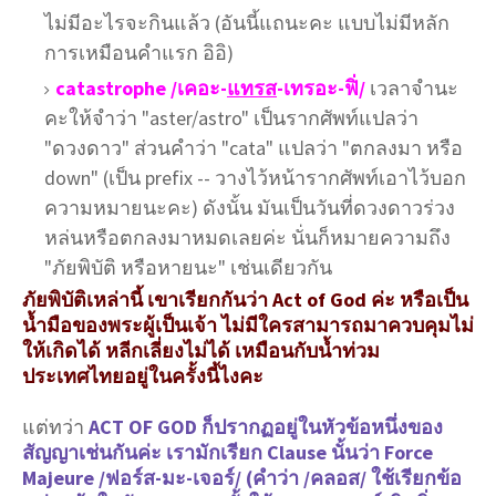
ไม่มีอะไรจะกินแล้ว (อันนี้แถนะคะ แบบไม่มีหลัก
การเหมือนคำแรก อิอิ)
catastrophe /เคอะ-
แทรส
-เทรอะ-ฟิ่/
เวลาจำนะ
คะให้จำว่า "aster/astro" เป็นรากศัพท์แปลว่า
"ดวงดาว" ส่วนคำว่า "cata" แปลว่า "ตกลงมา หรือ
down" (เป็น prefix -- วางไว้หน้ารากศัพท์เอาไว้บอก
ความหมายนะคะ) ดังนั้น มันเป็นวันที่ดวงดาวร่วง
หล่นหรือตกลงมาหมดเลยค่ะ นั่นก็หมายความถึง
"ภัยพิบัติ หรือหายนะ" เช่นเดียวกัน
ภัยพิบัติเหล่านี้ เขาเรียกกันว่า Act of God ค่ะ หรือเป็น
น้ำมือของพระผู้เป็นเจ้า ไม่มีใครสามารถมาควบคุมไม่
ให้เกิดได้ หลีกเลี่ยงไม่ได้ เหมือนกับน้ำท่วม
ประเทศไทยอยู่ในครั้งนี้ไงคะ
แต่ทว่า
ACT OF GOD ก็ปรากฏอยู่ในหัวข้อหนึ่งของ
สัญญาเช่นกันค่ะ เรามักเรียก Clause
นั้นว่า Force
Majeure /ฟอร์ส-มะ-เจอร์/
(คำว่า /คลอส/ ใช้เรียกข้อ