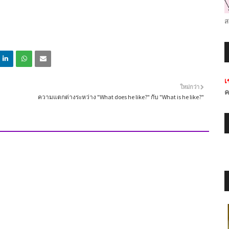
ส
เ
ใหม่กว่า
ค
ความแตกต่างระหว่าง "What does he like?" กับ "What is he like?"