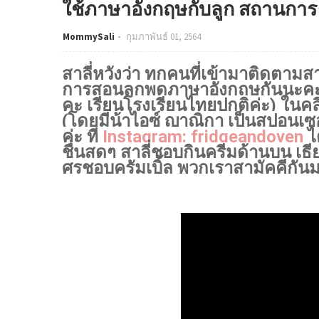
ใช้ภาษาอังกฤษกับลูก สถานการณ์
MommySali
กุมภาพันธ์ 01, 2564
สาลี่หวังว่า ทุกคนที่เข้ามาติดตาม
การสอนลูกพูดภาษาอังกฤษกันนะคะ (ล
คะ เรียนโรงเรียนไทยปกติค่ะ) ในคล
(โดยมีน้าไอซ์ ญาณิกา เป็นสปอนเซอ
ค่ะ ที่ 
Instagram: fridgeandoven
 ไ
ชื่นสุดๆ สาลี่ชอบกินครีมด้านบน เ
ศรชอบครัมเบิ้ล พวกเราสามัคคีกันมา