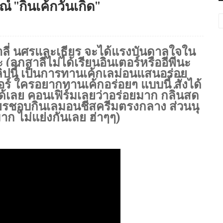
 "กินเค้กวันเกิด"
สาลี่ นุศรและเธียร จะได้แรงบันดาลใจใน
ูกสาลี่ไม่ได้เรียนอินเตอร์หรืออีพีนะ
ิปนี้ เป็นการทานเค้กเลม่อนแสนอร่อย 
ร์ ใครอยากทานเค้กอร่อยๆ แบบนี้ สั่งได้
ด้เลย คอนเฟิร์มเลยว่าอร่อยมาก กลิ่นสด
ธียรชอบกินเลมอนชีสครีมตรงกลาง ส่วนนุ
ก ไม่แย่งกันเลย ฮ่าๆๆ) 