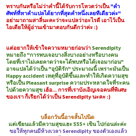
ทราบกันหรือไม่ว่าคำนี้ได้รับการโหวตว่าเป็น
"คำ
ศัพท์ที่หาคำแปลได้ยากที่สุดคำหนึ่งเลยทีเดียวค่ะ"
อย่ามาถามสาลี่นะคะว่าจะแปลว่าอะไรดี เอาไว้เป็น
ไอเดียให้ผู้อ่านเข้ามาตอบกันดีกว่าค่ะ :)
แต่อยากให้เข้าใจความหมายก่อนว่า
Serendipity
หมายถึง "การพบเจอบางสิ่งบางอย่างหรือบางคน
โดยที่เราไม่เคยคาดว่าจะได้พบหรือได้เจอมาก่อน"
อาจแปลได้ว่าเป็น "อุบัติรัก" ประมาณนี้ เพราะมันเป็น
Happy accident เหตุที่อุบัติขึ้นและทำให้เกิดความสุข
หรือเป็น Pleasant surprise ความประหลาดใจที่ระคน
ไปด้วยความสุข
เฮ้อ... การที่เราบังเอิญเจอคนที่พิเศษ
ของเรา ก็เรียกได้ว่าเป็น Serendipity นะคะ :)
บล็อกวันนี้อาจสั้นไปนิด
แต่เขียนแล้วมีความสุขแฮะ 555+ เขิน ไปก่อนล่ะค่ะ
ขอให้ทุกคนมีห้วงเวลา Serendipity ของตัวเองแล้ว