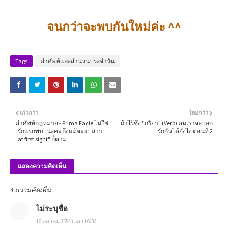
จนกว่าจะพบกันใหม่ค่ะ ^^
Tags
คำศัพท์และสำนวนประจำวัน
เก่ากว่า
ใหม่กว่า
คำศัพท์กฎหมาย - Prima Facie ไม่ใช่
ถ้าไร้ซึ่ง "กริยา" (Verb) คนเราจะบอก
"รักแรกพบ" นะคะ ถึงแม้จะแปลว่า
รักกันได้ยังไง ตอนที่ 2
"at first sight" ก็ตาม
แสดงความคิดเห็น
4 ความคิดเห็น
ไม่ระบุชื่อ
16 ตุลาคม 2554 เวลา 16:33