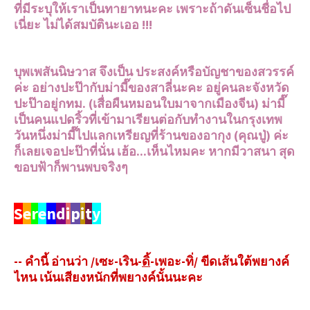
ที่มีระบุให้เราเป็นทายาทนะคะ เพราะถ้าดันเซ็นชื่อไป
เนี่ยะ ไม่ได้สมบัตินะเออ !!!
บุพเพสันนิษวาส จึงเป็น ประสงค์หรือบัญชาของสวรรค์
ค่ะ อย่างปะป๊ากับม่ามี๊ของสาลี่นะคะ อยู่คนละจังหวัด
ปะป๊าอยู่กทม. (เสื่อผืนหมอนใบมาจากเมืองจีน) ม่ามี๊
เป็นคนแปดริ้วที่เข้ามาเรียนต่อกับทำงานในกรุงเทพ
วันหนึ่งม่ามี๊ไปแลกเหรียญที่ร้านของอากุง (คุณปู่) ค่ะ
ก็เลยเจอปะป๊าที่นั่น เฮ้อ...เห็นไหมคะ หากมีวาสนา สุด
ขอบฟ้าก็พานพบจริงๆ
S
e
r
e
n
d
i
p
i
t
y
-- คำนี้ อ่านว่า /เซะ-เริน-
ดิ้
-เพอะ-ทิ่/ ขีดเส้นใต้พยางค์
ไหน เน้นเสียงหนักที่พยางค์นั้นนะคะ