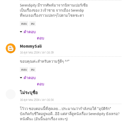
Serendipity มีรากศัพท์มาจากนิทานเปอร์เซีย
เป็นเรื่องของ 3 เจ้าชาย จากเมือง Serendip
ที่พบเจอเรื่องราวแปลกๆไปตามโชคชะตา
ตอบ
ลบ
คำตอบ
ตอบ
MommySali
16 ตุลาคม 2554 เวลา 16:39
ขอบคุณค่ะสำหรับความรู้ดีๆ ^^"
ตอบ
ลบ
คำตอบ
ตอบ
ไม่ระบุชื่อ
16 ตุลาคม 2554 เวลา 16:54
โว้วว ชอบตอนนี้ที่สุดเลย....ประมาณว่ากำลังรอให้ "อุบัติรัก"
บังเกิดกับชีวิตอยู่พอดี...อิอิ แต่สาลี่ดูหนังเรื่อง Serendipity ยังเหรอ?
หนังดีนะ (อันนี้นอกเรื่อง แหะๆ)