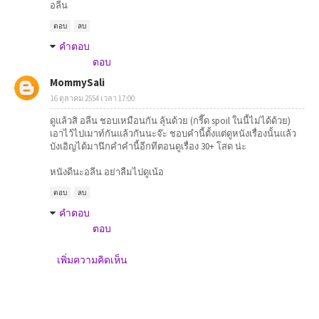
อลีน
ตอบ
ลบ
คำตอบ
ตอบ
MommySali
16 ตุลาคม 2554 เวลา 17:00
ดูแล้วสิ อลีน ชอบเหมือนกัน ลุ้นด้วย (กรี๊ด spoil ในนี้ไม่ได้ด้วย)
เอาไว้ไปเมาท์กันแล้วกันนะจ๊ะ ชอบคำนี้ตั้งแต่ดูหนังเรื่องนั้นแล้ว
บังเอิญได้มานึกคำคำนี้อีกทีตอนดูเรื่อง 30+ โสด น่ะ
หนังดีนะอลีน อย่าลืมไปดูเน้อ
ตอบ
ลบ
คำตอบ
ตอบ
เพิ่มความคิดเห็น