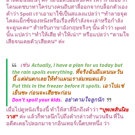
โดนเดชบาทาใครบางคนถีบสาลี่ออกจากบล็อกตัวเอง
คำว่า Spoil เราเอามาใช้เป็นสแลงแปลว่า "ทำลายจุด
ไคลแม็กซ์ของหนังหรือเรื่องที่กำลังจะเล่าหรือกำลัง
จะดูนะคะ" สำหรับภาษาอังกฤษจริงๆ นั้น คำว่า spoil
นั้น แปลว่า "ทำให้เสีย ทำให้เน่า" หรือแปลว่า "ตามใจ
เสียจนเคยตัว/เสียคน" ค่ะ
เช่น
Actually, I have a plan for us today but
the rain spoils everything.
ที่จริงฉันมีแผนนะวัน
นี้ แต่ฝนตกเลยให้ทำแผนเราล่มหมดแล้ว
Put this in the freezer before it spoils.
เอาไปแช่
เย็นซะ ก่อนจะเสียซะก่อน
Don't spoil your kids.
อย่าตามใจลูกนัก
เมื่อไปดูหนังเรื่องนี้ ทำให้สาลี่นึกถึงคำว่า
"บุพเพสันนิษ
วาส"
ค่ะ แล้วก็พาลนึกไปถึงคำกล่าวสำนวนจีน ที่ใน
อดีตเคยไปลอกมาจากอินเทอร์เน็ตบทหนึ่ง ว่า