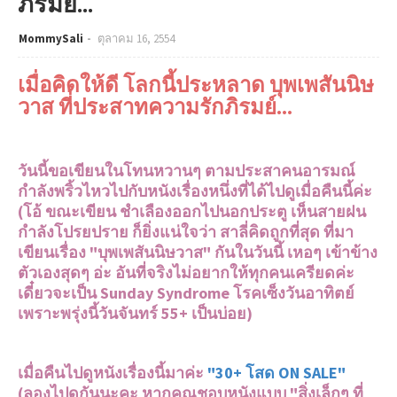
ภิรมย์...
MommySali
ตุลาคม 16, 2554
เมื่อคิดให้ดี โลกนี้ประหลาด บุพเพสันนิษ
วาส ที่ประสาทความรักภิรมย์...
วันนี้ขอเขียนในโทนหวานๆ ตามประสาคนอารมณ์
กำลังพริ้วไหวไปกับหนังเรื่องหนึ่งที่ได้ไปดูเมื่อคืนนี้ค่ะ
(โอ้ ขณะเขียน ชำเลืองออกไปนอกประตู เห็นสายฝน
กำลังโปรยปราย ก็ยิ่งแน่ใจว่า สาลี่คิดถูกที่สุด ที่มา
เขียนเรื่อง "บุพเพสันนิษวาส" กันในวันนี้ เหอๆ เข้าข้าง
ตัวเองสุดๆ อ่ะ อันที่จริงไม่อยากให้ทุกคนเครียดค่ะ
เดี๋ยวจะเป็น Sunday Syndrome โรคเซ็งวันอาทิตย์
เพราะพรุ่งนี้วันจันทร์ 55+ เป็นบ่อย)
เมื่อคืนไปดูหนังเรื่องนี้มาค่ะ
"30+ โสด ON SALE"
(ลองไปดูกันนะคะ หากคุณชอบหนังแบบ "สิ่งเล็กๆ ที่