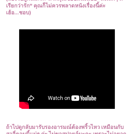
เรียกว่ารัก" คุณก็ไม่ควรพลาดหนังเรื่องนี้ค่ะ
เฮ้อ...ชอบ)
ถ้าไปดูกลับมารับรองอารมณ์ต้องพริ้วไหว เหมือนกับ
สาลี่ตอนนี้แน่ๆ ค่ะ ไม่ขอสปอยล์นะคะ เพราะไม่อยาก