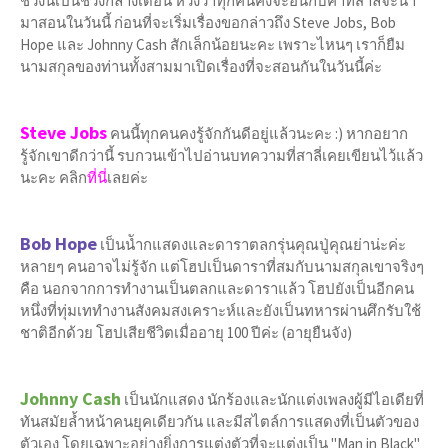
ช่วงนี้เป็นช่วงกลางเดือน หวังว่าทุกคนคงจะอินกับคำที่สาลี่จะนำ
มาสอนในวันนี้ ก่อนที่จะเริ่มเรื่องขอกล่าวถึง Steve Jobs, Bob
Hope และ Johnny Cash สักเล็กน้อยนะคะ เพราะไหนๆ เราก็ยืม
นามสกุลของท่านทั้งสามมาเปิดเรื่องที่จะสอนกันในวันนี้ค่ะ
Steve Jobs
คนนี้ทุกคนคงรู้จักกันดีอยู่แล้วนะคะ :) หากอยาก
รู้จักเขาดีกว่านี้ รบกวนเข้าไปอ่านบทความที่สาลี่เคยเขียนไว้แล้ว
นะคะ คลิก
ที่นี่
เลยค่ะ
Bob Hope
เป็นนัำกแสดงและดาราตลกรุ่นคุณปู่คุณย่าน่ะค่ะ
หลายๆ คนอาจไม่รู้จัก แต่โฮปเป็นดาราที่สมกับนามสกุลเขาจริงๆ
คือ นอกจากการทำงานเป็นตลกและดาราแล้ว โฮปยังเป็นอีกคน
หนึ่งที่ทุ่มเททำงานสังคมสงเคราะห์และยังเป็นทหารผ่านศึกรับใช้
ชาติอีกด้วย โฮปเสียชีวิตเมื่ออายุ 100 ปีค่ะ (อายุยืนจัง)
Johnny Cash
เป็นนักแสดง นักร้องและนักแต่งเพลงผู้มีไอเดียที่
ทันสมัยล้ำหน้าคนยุคเดียวกัน และมีสไตล์การแสดงที่เป็นตัวของ
ตัวเอง โดยเฉพาะอย่างยิ่งการแต่งตัวที่จะแต่งเป็น "Man in Black"