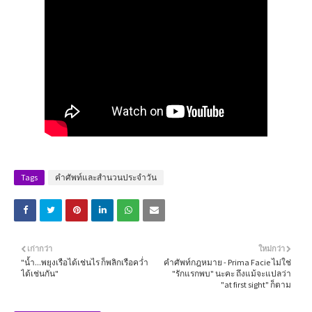
Tags
คำศัพท์และสำนวนประจำวัน
เก่ากว่า
ใหม่กว่า
"น้ำ...พยุงเรือได้เช่นไร ก็พลิกเรือคว่ำ
คำศัพท์กฎหมาย - Prima Facie ไม่ใช่
ได้เช่นกัน"
"รักแรกพบ" นะคะ ถึงแม้จะแปลว่า
"at first sight" ก็ตาม