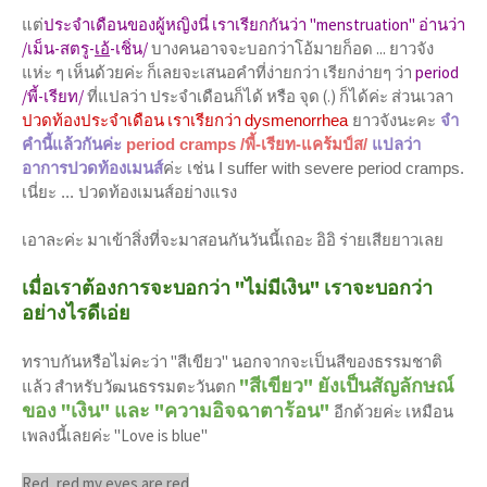
แต่
ประจำเดือนของผู้หญิงนี่ เราเรียกกันว่า "menstruation" อ่านว่า
/เม็น-สตรู-
เอ้
-เชิ่น/
บางคนอาจจะบอกว่าโอ้มายก็อด ... ยาวจัง
แห่ะ ๆ เห็นด้วยค่ะ ก็เลยจะเสนอคำที่ง่ายกว่า เรียกง่ายๆ ว่า
period
/พี้-เรียท/
ที่แปลว่า ประจำเดือนก็ได้ หรือ จุด (.) ก็ได้ค่ะ ส่วนเวลา
ปวดท้องประจำเดือน เราเรียกว่า
dysmenorrhea
ยาวจังนะคะ
จำ
คำนี้แล้วกันค่ะ
period cramps /พี้-เรียท-แคร้มป์ส/
แปลว่า
อาการปวดท้องเมนส์
ค่ะ เช่น I suffer with severe period cramps.
เนี่ยะ ... ปวดท้องเมนส์อย่างแรง
เอาละค่ะ มาเข้าสิ่งที่จะมาสอนกันวันนี้เถอะ อิอิ ร่ายเสียยาวเลย
เมื่อเราต้องการจะบอกว่า "ไม่มีเงิน" เราจะบอกว่า
อย่างไรดีเอ่ย
ทราบกันหรือไม่คะว่า "สีเขียว" นอกจากจะเป็นสีของธรรมชาติ
"สีเขียว" ยังเป็นสัญลักษณ์
แล้ว สำหรับวัฒนธรรมตะวันตก
ของ "เงิน" และ "ความอิจฉาตาร้อน"
อีกด้วยค่ะ เหมือน
เพลงนี้เลยค่ะ "Love is blue"
Red, red my eyes are red