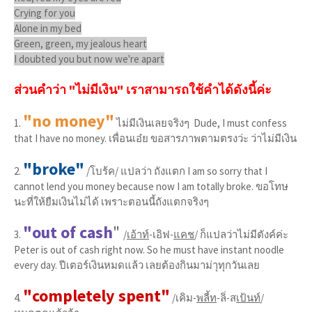
Crying for you
Alone in my bed
Green, green, my jealous heart
I doubted you but now we're apart
ส่วนคำว่า "ไม่มีเงิน" เราสามารถใช้คำได้ดังนี้ค่ะ
"no money"
1.
ไม่มีเงินเลยจริงๆ Dude, I must confess
that I have no money. เพื่อนเอ๋ย ขอสารภาพตามตรงว่ะ ว่าไม่มีเงิน
"broke"
2.
/โบร้ค/ แปลว่า ถังแตก I am so sorry that I
cannot lend you money because now I am totally broke. ขอโทษ
นะที่ให้ยืมเงินไม่ได้ เพราะตอนนี้ถังแตกจริงๆ
"out of cash
"
3.
/
เอ้าท์
-เอิฟ-
แคช
/ ก็แปลว่าไม่มีตังค์ค่ะ
Peter is out of cash right now. So he must have instant noodle
every day. ปีเตอร์เงินหมดแล้ว เลยต้องกินมาม่าุทุกวันเลย
"completely spent"
4.
/เคิม-
พลี้ท
-ลิ่-ส
เป้นท์
/