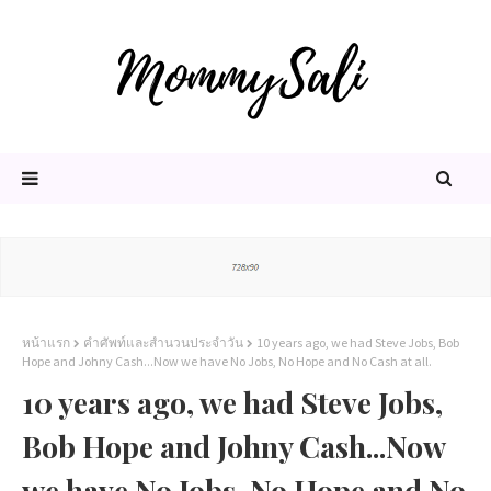
หน้าแรก
คำศัพท์และสำนวนประจำวัน
10 years ago, we had Steve Jobs, Bob
Hope and Johny Cash...Now we have No Jobs, No Hope and No Cash at all.
10 years ago, we had Steve Jobs,
Bob Hope and Johny Cash...Now
we have No Jobs, No Hope and No