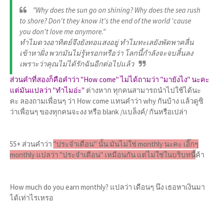
"Why does the sun go on shining? Why does the sea rush
to shore? Don't they know it's the end of the world 'cause
you don't love me anymore."
ทำไมดวงอาทิตย์จึงยังทอแสงอยู่ ทำไมทะเลยังพัดพาคลื่น
เข้าหาฝั่ง พวกมันไม่รู้หรอกหรือว่า โลกนี้กำลังจะจบสิ้นลง
เพราะว่าคุณไม่ได้รักฉันอีกต่อไปแล้ว
ส่วนคำที่สองก็คือคำว่า "How come" ไม่ได้ถามว่า "มายังไง" นะคะ
แต่มันแปลว่า "ทำไมอ่ะ"
ต่างหาก ทุกคนสามารถนำไปใช้ได้นะ
คะ ลองถามเพื่อนๆ ว่า How come แทนคำว่า why กันบ้าง แล้วดูซิ
ว่าเพื่อนๆ ของทุกคนจะงง หรือ blank /แบล็งค์/ กันหรือเปล่า
55+ ส่วนคำว่า
"ประจำเดือน" นั้น มันไม่ใช่ monthly นะคะ เอิ๊กๆ
monthly แปลว่า "ประจำเดือน" เหมือนกัน แต่ไม่ใช่ในบริบทนี้
ค้า
How much do you earn monthly? แปลว่า เดือนๆ นึง เธอหาเงินมา
ได้เท่าไรเหรอ