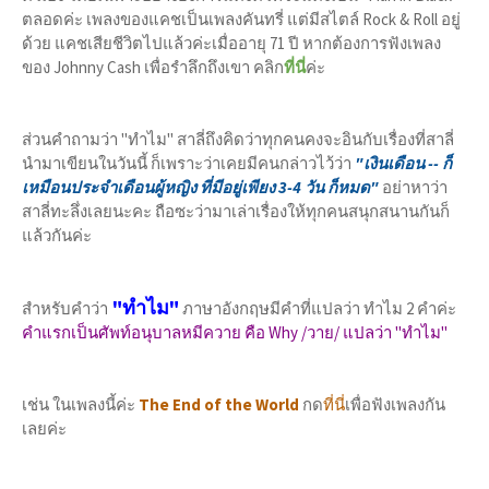
ตลอดค่ะ เพลงของแคชเป็นเพลงคันทรี่ แต่มีสไตล์ Rock & Roll อยู่
ด้วย แคชเสียชีวิตไปแล้วค่ะเมื่ออายุ 71 ปี หากต้องการฟังเพลง
ของ Johnny Cash เพื่อรำลึกถึงเขา คลิก
ที่นี่
ค่ะ
ส่วนคำถามว่า "ทำไม" สาลี่ถึงคิดว่าทุกคนคงจะอินกับเรื่องที่สาลี่
นำมาเขียนในวันนี้ ก็เพราะว่าเคยมีคนกล่าวไว้ว่า
"เงินเดือน -- ก็
เหมือนประจำเดือนผู้หญิง ที่มีอยู่เพียง 3-4 วัน ก็หมด"
อย่าหาว่า
สาลี่ทะลึ่งเลยนะคะ ถือซะว่ามาเล่าเรื่องให้ทุกคนสนุกสนานกันก็
แล้วกันค่ะ
"ทำไม"
สำหรับคำว่า
ภาษาอังกฤษมีคำที่แปลว่า ทำไม 2 คำค่ะ
คำแรกเป็นศัพท์อนุบาลหมีควาย คือ Why /วาย/ แปลว่า "ทำไม"
เช่น ในเพลงนี้ค่ะ
The End of the World
กด
ที่นี่
เพื่อฟังเพลงกัน
เลยค่ะ