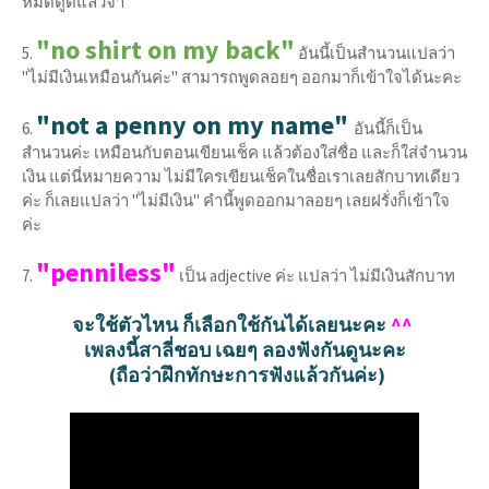
หมดตูดแล้วจ้า
"no shirt on my back"
5.
อันนี้เป็นสำนวนแปลว่า
"ไม่มีเงินเหมือนกันค่ะ" สามารถพูดลอยๆ ออกมาก็เข้าใจได้นะคะ
"not a penny on my name"
6.
อันนี้ก็เป็น
สำนวนค่ะ เหมือนกับตอนเขียนเช็ค แล้วต้องใส่ชื่อ และก็ใส่จำนวน
เงิน แต่นี่หมายความ ไม่มีใครเขียนเช็คในชื่อเราเลยสักบาทเดียว
ค่ะ ก็เลยแปลว่า "ไม่มีเงิน" คำนี้พูดออกมาลอยๆ เลยฝรั่งก็เข้าใจ
ค่ะ
"penniless"
7.
เป็น adjective ค่ะ แปลว่า ไม่มีเงินสักบาท
จะใช้ตัวไหน ก็เลือกใช้กันได้เลยนะคะ
^^
เพลงนี้สาลี่ชอบ เฉยๆ ลองฟังกันดูนะคะ
(ถือว่าฝึกทักษะการฟังแล้วกันค่ะ)