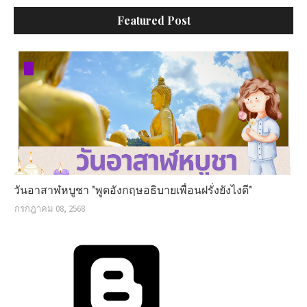
Featured Post
วันอาสาฬหบูชา "พูดอังกฤษอธิบายเพื่อนฝรั่งยังไงดี"
กรกฎาคม 08, 2568