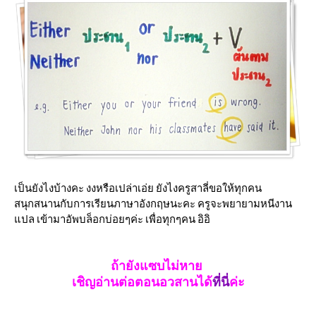
เป็นยังไงบ้างคะ งงหรือเปล่าเอ่ย ยังไงครูสาลี่ขอให้ทุกคน
สนุกสนานกับการเรียนภาษาอังกฤษนะคะ ครูจะพยายามหนีงาน
แปล เข้ามาอัพบล็อกบ่อยๆค่ะ เพื่อทุกๆคน อิอิ
ถ้ายังแซบไม่หาย
เชิญอ่านต่อตอนอวสานได้
ที่นี่
ค่ะ