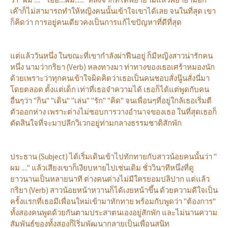
เค๊าก็ไม่สามารถทำให้หญิงคนนั้นเข้าใจเขาได้เลย จนในที่สุด เขา
ก็คิดว่า การอยู่คนเดียวคงเป็นการแก้ไขปัญหาที่ดีที่สุด
แต่แล้ววันหนึ่ง ในขณะที่เขากำลังผ่าฟืนอยู่ ก็มีหญิงสาวน่ารักคน
หนึ่ง นามว่ากริยา (Verb) หลงทางมา ท่าทางของเธอเศร้าหมองนัก
ด้วยเพราะว่าทุกคนเข้าใจผิดคิดว่าเธอเป็นคนชอบสั่งนู๊นสั่งนี่มา
โดยตลอด ตั้งแต่เด็ก เท่าที่เธอจำความได้ เธอก็ได้แต่พูดกับคน
อื่นๆว่า "กิน" "เดิน" "เล่น" "รัก" "คิด" จนเพื่อนๆที่อยู่ใกล้เธอเริ่มตี
ตัวออกห่าง เพราะต่างไม่ชอบการวางอำนาจของเธอ ในที่สุดเธอก็
ตัดสินใจที่จะมาปลีกวิเวกอยู่ท่ามกลางธรรมชาติสักพัก
ประธาน (Subject) ได้เริ่มเดินเข้าไปทักทายกับสาวน้อยคนนั้นว่า "
ผม ...." แล้วเสียงเขาก็เงียบหายไปเช่นเดิม ชั่ววินาทีหนึ่งที่ดู
ยาวนานเป็นหลายนาที ต่างคนต่างไม่มีใครยอมปลิปาก แต่แล้ว
กริยา (Verb) สาวน้อยหน้าหวานก็ได้เงยหน้าขึ้น ด้วยความดีใจเป็น
ครั้งแรกที่เธอมีเพื่อนใหม่เข้ามาทักทาย พร้อมกับพูดว่า "ต้องการ"
ทั้งสองคนพูดด้วยกันตามประสาตนเองอยู่สักพัก และไม่นานความ
สัมพันธ์ของทั้งสองก็เิริ่มพัฒนากลายเป็นเพื่อนสนิท