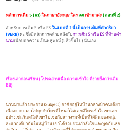
หลักการเติม
S (es)
ในภาษาอังกฤษ ใคร
งง!
เข้ามาค่ะ
(ตอนที่ 2)
สำหรับการเติม S หรือ ES
ในแบบที่ 2 นี้ เป็นการเติมที่คำกริยา
(VERB)
ค่ะ ซึ่งมีหลักการคล้ายคลึงกับ
การเติม S หรือ ES ที่ท้ายคำ
นาม
เพื่อบอกความเป็นพหูพจน์ (1 สิ่งขึ้นไป) นั่นเอง
เรื่องเล่าก่อนเรียน (โปรดอ่านเพื่อ ความเข้าใจ ที่ง่ายยิ่งกว่าเดิม
อิอิ)
นานมาแล้ว ประธาน (Subject) อาศัยอยู่ในบ้านกลางป่าคนเดียว
เนื่องจาก เวลาไปคุยกับใครที่ไหน ก็ไม่เคยมีใครเข้าใจเขาเลย
อย่างเช่นวันหนึ่งที่เขาไปเจอกับสาวงามที่เป็นที่ใฝ่ฝันของหนุ่ม
ละแวกเดียวกันในหมู่บ้าน เขาได้รวบรวมกำลังใจและพูดกับเธอ
ว่า "ผม ...." "เ่อ่อ....ผม......" หลังจากที่ได้พยายามแล้วพยายามอีก