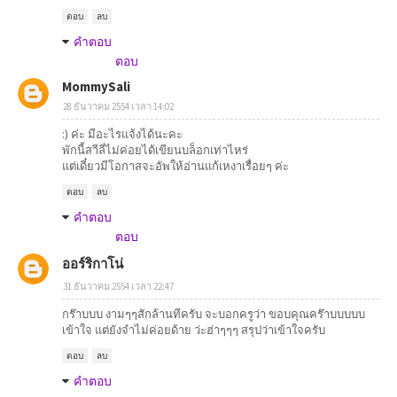
ตอบ
ลบ
คำตอบ
ตอบ
MommySali
28 ธันวาคม 2554 เวลา 14:02
:) ค่ะ มีอะไรแจ้งได้นะคะ
พักนี้สาีลี่ไม่ค่อยได้เขียนบล็อกเท่าไหร่
แต่เดี๋ยวมีโอกาสจะอัพให้อ่านแก้เหงาเรื่อยๆ ค่ะ
ตอบ
ลบ
คำตอบ
ตอบ
ออร์ริกาโน่
31 ธันวาคม 2554 เวลา 22:47
กร๊าบบบ งามๆๆสักล้านทีครับ จะบอกครูว่า ขอบคุณคร๊าบบบบบ
เข้าใจ แต่ยังจำไม่ค่อยด้าย ว่ะฮ่าๆๆๆ สรุปว่าเข้าใจครับ
ตอบ
ลบ
คำตอบ