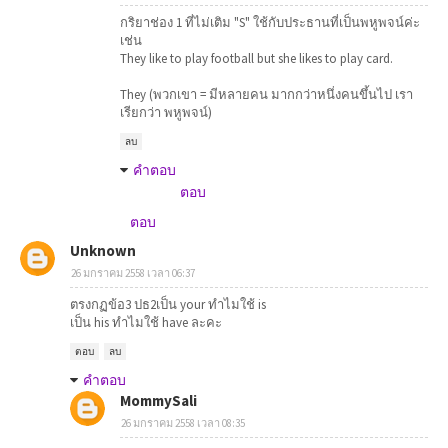
กริยาช่อง 1 ที่ไม่เติม "S" ใช้กับประธานที่เป็นพหูพจน์ค่ะ
เช่น
They like to play football but she likes to play card.
They (พวกเขา = มีหลายคน มากกว่าหนึ่งคนขึ้นไป เรา
เรียกว่า พหูพจน์)
ลบ
คำตอบ
ตอบ
ตอบ
Unknown
26 มกราคม 2558 เวลา 06:37
ตรงกฏข้อ3 ปธ2เป็น your ทำไมใช้ is
เป็น his ทำไมใช้ have ละคะ
ตอบ
ลบ
คำตอบ
MommySali
26 มกราคม 2558 เวลา 08:35