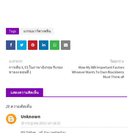
Tags
แกรมมาร์พาเพลิน
เก่ากว่า
ใหม่กว่า
การเติม S, ES ในภาษาอังกฤษ รับรอง
Wow My BB! Important Factors
หายงง ตอนที่ 1
Whoever Wants To Own Blackberry
Must Think of!
แสดงความคิดเห็น
28 ความคิดเห็น
Unknown
28 กรกฎาคม 2553 เวลา 18:19
MY father....all day yesterday