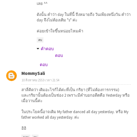
เลย ^^
ดังนั้น คำว่า day ในที่นี้ จึงหมายถึง วันเพียงหนึ่งวัน คำว่า
day จึงไม่ต้องเติม "s" ค่ะ
ค่อยเข้าใจขึ้นหน่อยไหมค้า
ลบ
คำตอบ
ตอบ
ตอบ
MommySali
10 สิงหาคม 2553 เวลา 21:54
สาลี่คิดว่า เติมอะไรก้ได้ค่ะที่เป็น กริยา (ที่ไม่ต้องการกรรม)
และกริยานั้นต้องเป็นช่อง 2 เพราะมีคำบอกอดีตคือ Yesterday หรือ
เมื่อวานนี้ค่ะ
ในประโยคนี้อาจเติม My father danced all day yesterday. หรือ My
father worked all day yesterday. ค่ะ
อิอิ