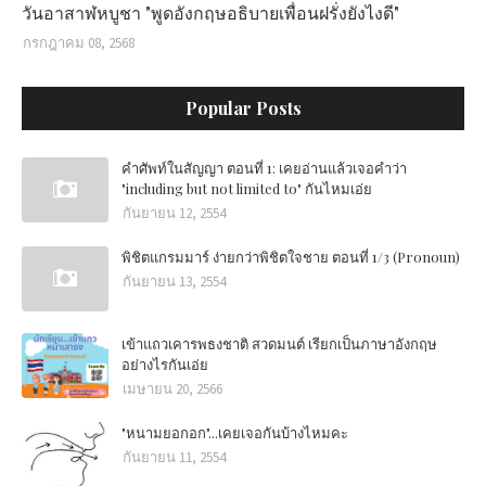
วันอาสาฬหบูชา "พูดอังกฤษอธิบายเพื่อนฝรั่งยังไงดี"
กรกฎาคม 08, 2568
Popular Posts
คำศัพท์ในสัญญา ตอนที่ 1: เคยอ่านแล้วเจอคำว่า
"including but not limited to" กันไหมเอ่ย
กันยายน 12, 2554
พิชิตแกรมมาร์ ง่ายกว่าพิชิตใจชาย ตอนที่ 1/3 (Pronoun)
กันยายน 13, 2554
เข้าแถวเคารพธงชาติ สวดมนต์ เรียกเป็นภาษาอังกฤษ
อย่างไรกันเอ่ย
เมษายน 20, 2566
"หนามยอกอก"...เคยเจอกันบ้างไหมคะ
กันยายน 11, 2554