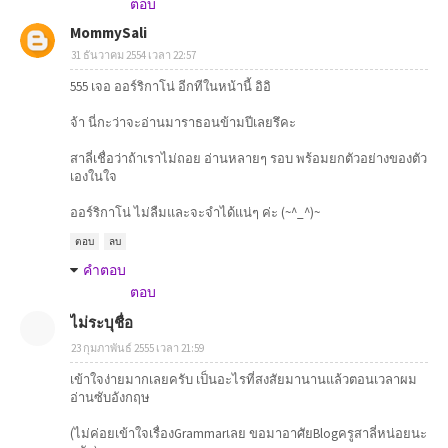
ตอบ
MommySali
31 ธันวาคม 2554 เวลา 22:57
555 เจอ ออร์ริกาโน่ อีกทีในหน้านี้ อิอิ
จ้า นี่กะว่าจะอ่านมาราธอนข้ามปีเลยรึคะ
สาลี่เชื่อว่าถ้าเราไม่ถอย อ่านหลายๆ รอบ พร้อมยกตัวอย่างของตัว
เองในใจ
ออร์ริกาโน่ ไม่ลืมและจะจำได้แน่ๆ ค่ะ (~^_^)~
ตอบ
ลบ
คำตอบ
ตอบ
ไม่ระบุชื่อ
23 กุมภาพันธ์ 2555 เวลา 21:59
เข้าใจง่ายมากเลยครับ เป็นอะไรที่สงสัยมานานแล้วตอนเวลาผม
อ่านซับอังกฤษ
(ไม่ค่อยเข้าใจเรื่องGrammarเลย ขอมาอาศัยBlogครูสาลี่หน่อยนะ