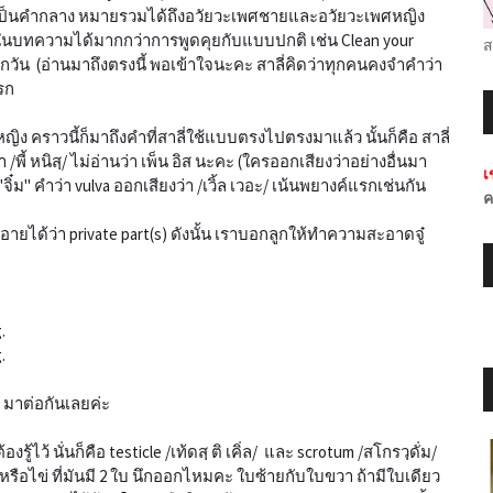
นี้เป็นคำกลาง หมายรวมได้ถึงอวัยวะเพศชายและอวัยวะเพศหญิง
ี้ในบทความได้มากกว่าการพูดคุยกับแบบปกติ เช่น Clean your
ส
กวัน (อ่านมาถึงตรงนี้ พอเข้าใจนะคะ สาลี่คิดว่าทุกคนคงจำคำว่า
แรก
ิง คราวนี้ก็มาถึงคำที่สาลี่ใช้แบบตรงไปตรงมาแล้ว นั้นก็คือ สาลี่
่า /พี้ หนิสฺ/ ไม่อ่านว่า เพ็น อิส นะคะ (ใครออกเสียงว่าอย่างอื่นมา
เ
จิ๋ม" คำว่า vulva ออกเสียงว่า /เวิ้ล เวอะ/ เน้นพยางค์แรกเช่นกัน
ค
ยได้ว่า private part(s) ดังนั้น เราบอกลูกให้ทำความสะอาดจู๋
.
.
น มาต่อกันเลยค่ะ
งรู้ไว้ นั่นก็คือ testicle /เท้ดสฺ ติ เคิ่ล/ และ scrotum /สโกรวฺดั่ม/
ณฑะหรือไข่ ที่มันมี 2 ใบ นึกออกไหมคะ ใบซ้ายกับใบขวา ถ้ามีใบเดียว