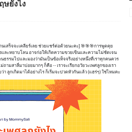
ฤษยังไง
่านเสร็จจะเคลียร์เลย ช่วยแชร์ต่อด้วยนะคะ] 🎯🎯🎯การพูดคุย
ะบางและหยาบโลน อาจก่อให้เกิดความขวยเขินและความไม่ชัดเจน
ัฒนธรรมไปและมองว่ามันเป็นข้อเท็จจริงอย่างหนึ่งที่เราทุกคนควร
แม่ถามสาลี่มาบ่อยมากๆ ก็คือ -- เราจะเรียกอวัยวะเพศลูกของเรา
ว่า ลูกเกิดมาได้อย่างไร ก็เริ่มจะปวดหัวกันแล้ว (แฮร่ๆ) ใช่ไหมคะ