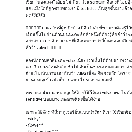
เรียก "ทองแดง" เอ้ยย ไม่เกี่ยว ส่วน scrotum คือถุงที่โอบ
และเมื่อใดที่ลูกชายของเรา มี testicles เป็นลูกขึ้นมาแล้วละ
ค่ะ 🙆🙆🙆
🙋‍♀️🙋‍♀️🙋‍♀️มาต่อกันที่ผู้หญิงบ้าง มีอีก 1 คำ ที่พวกเราต้
เลื่อนขึ้นไปอ่านด้านบนนะคะ อีกคำหนึ่งที่ต้องรู้คือคำว่า va
อย่าอ่านว่า วาจิน่า นะคะ ที่เตือนเพราะสาลี่ก็เคยออกเสียงผ
คำว่า vulva 🙋‍♀️🙋‍♀️🙋‍♀️
ลองนึกตามสาลี่นะคะ vulva เนี่ยะ เราเห็นได้ด้วยตา เพราะมั
เลย คือ บางส่วนมันลึกเข้าไป มันเป็นช่องแคบมะละกา เอ้
ถ้ายังไม่เห็นภาพ เอาเป็นว่า vulva เนี่ยะ คือ จังหวัด โครา
ผ่านประตูเข้าไป อธิบายแบบนี้ กระจ่างเลยละซี้
เพราะฉะนั้น เวลาบอกลูกให้ล้างจิ๊มิ๊ ใช้แค่ vulva ก็พอ ไม่
sensitive บอบบางและอาจติดเชื้อได้ง่าย
เอาล่ะ 🌺🌸🌷ทีนี้มาดูเวอร์ชั่นแบบน่ารักๆ ที่เราใช้เรียกชื่อ
- winky*
- flower**
- front bottom* **