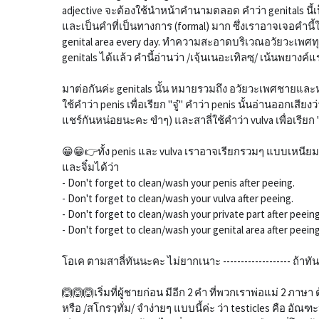
adjective จะต้องใช้นำหน้าคำนามตลอด คำว่า genitals 
และเป็นคำที่เป็นทางการ (formal) มาก ซึ่งเราอาจเจอคำน
genital area every day. ทำความสะอาดบริเวณอวัยวะเพศทุ
genitals ได้แล้ว คำนี้อ่านว่า /เจฺ้นเนอะเทิลซฺ/ เน้นพยางค์
มาต่อกันค่ะ genitals นั้น หมายรวมถึง อวัยวะเพศชายและหญ
ใช้คำว่า penis เพื่อเรียก "จู๋" คำว่า penis นั้นอ่านออกเสียงว
แชร์กันหน่อยนะคะ ขำๆ) และสาลี่ใช้คำว่า vulva เพื่อเรียก "
😁😁👉ทั้ง penis และ vulva เราอาจเรียกรวมๆ แบบเหนียมอา
และจิ๋มได้ว่า
- Don't forget to clean/wash your penis after peeing.
- Don't forget to clean/wash your vulva after peeing.
- Don't forget to clean/wash your private part after peeing
- Don't forget to clean/wash your genital area after peeing
โอเค ตามสาลี่ทันนะคะ ไม่ยากเนาะ ------------------- ถ้าทั
🙆🙆🙆เริ่มที่ผู้ชายก่อน มีอีก 2 คำ ที่พวกเราพ่อแม่ 2 ภาษา ต้อ
หรือ /สโกรวฺทั่ม/ จำง่ายๆ แบบนี้ค่ะ ว่า testicles คือ อั