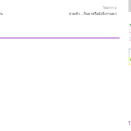
ใหม่กว่า
ัน
ปวดหัว ... กินยาหรือยังจ๊ะกานดา
โ