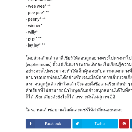
- wee wee* **
- pee pee* **
- peeny* **
- wiener*
- willy*
- gi gi* **
- jay jay* **
โดยส่วนตัวแล้ว สาลี่เชียร์ให้สอนลูกอย่างตรงไปตรงมาไปเล
(euphemisms) ตั้งแต่เริ่มแรก เพราะเด็กจะเริ่มเรียนรู้คว
อย่างตรงไปตรงมา จะทำให้เด็กคุ้นเคยกับความแตกต่างท
สามารถบอกพ่อแม่ได้อย่างชัดเจนเมื่อมีอาการเจ็บป่วยเกี่ยวกั
แรก จนลูกรู้แล้ว เข้าใจแล้ว จึงค่อยตั้งชื่อเล่นเรียกกันขำๆ
คำเรียกที่ไม่สามารถนำไปพูดกันอย่างสนุกสนานได้ในที่ส
ก็ได้ เรียกเสียงดังยังไงก็ได้ เพราะมันไม่สุภาพ อิอิ
ใครอ่านแล้วชอบ กดไลค์และแชร์ให้สาลี่หน่อยนะคะ
Facebook
Twitter