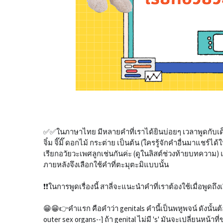
✅✅ในภาษาไทย มีหลายคำที่เราได้ยินบ่อยๆ เวลาพูดกับเด็กๆ เราอาจ
จิ๋ม จิ๊มิ๊ ดอกไม้ กระต่าย เป็นต้น (ใครรู้จักคำอื่นมาแชร
เรียกอวัยวะเพศลูกเช่นกันค่ะ (ดูในลิสต์ช่วงท้ายบทความ) แ
ภายหลังจึงเลือกใช้คำที่ตะมุตะมิแบบนั้น
❗❗ในการพูดเรื่องนี้ สาลี่จะแนะนำคำที่เราต้องใช้เมื่อพูดถึงเ
😁😁👉คำแรก คือคำว่า genitals คำนี้เป็นพหูพจน์ ดังนั้นต
outer sex organs--] ถ้า genital ไม่มี 's' มันจะเปลี่ยนห