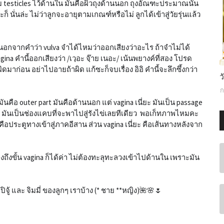
อุ้ม testicles ไว้ด้านใน มันคือผิวถุงด้านนอก ถุงอัณฑะประมาณนั้น
ก็ นั่นล่ะ ไม่ว่าลูกจะอายุตามเกณฑ์หรือไม่ ลูกได้เข้าสู่วัยรุ่นแล้ว
องรู้ไว้นอกจากคำว่า vulva จำได้ไหมว่าออกเสียงว่าอะไร ถ้าจำไม่ได้
gina คำนี้ออกเสียงว่า /เวฺอะ จฺ๊าย เนอะ/ เน้นพยางค์ที่สอง โปรด
ิดมาก่อน อย่าไปอายถ้าผิด แก้ซะก็จบเรื่อง อิอิ คำนี้จะลึกซึ้งกว่า
ว
ก
นคือ outer part มันคือด้านนอก แต่ vagina เนี่ยะ มันเป็น passage
ย มันเป็นช่องแคบที่จะพาไปสู่รังไข่เลยทีเดียว พอเก็ทภาพไหมคะ
ช คือประตูทางเข้าสู่ภาคอีสาน ส่วน vagina เนี่ยะ คือเส้นทางหลังจาก
ต้องถึงขั้น vagina ก็ได้ค่า ไม่ต้องทะลุทะลวงเข้าไปด้านใน เพราะมัน
 ปิจู้ และ จิมมี่ ของลูกๆ เราบ้าง (* ชาย **หญิง)🌺🌸🌷