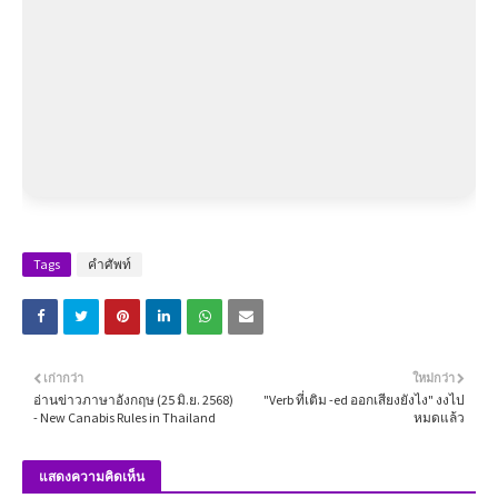
Tags
คำศัพท์
เก่ากว่า
ใหม่กว่า
อ่านข่าวภาษาอังกฤษ (25 มิ.ย. 2568)
"Verb ที่เติม -ed ออกเสียงยังไง" งงไป
- New Canabis Rules in Thailand
หมดแล้ว
แสดงความคิดเห็น