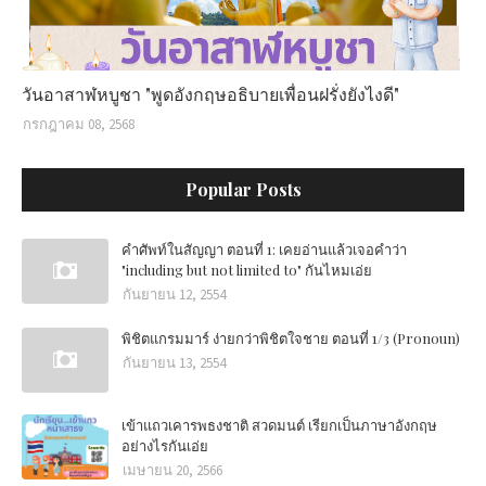
วันอาสาฬหบูชา "พูดอังกฤษอธิบายเพื่อนฝรั่งยังไงดี"
กรกฎาคม 08, 2568
Popular Posts
คำศัพท์ในสัญญา ตอนที่ 1: เคยอ่านแล้วเจอคำว่า
"including but not limited to" กันไหมเอ่ย
กันยายน 12, 2554
พิชิตแกรมมาร์ ง่ายกว่าพิชิตใจชาย ตอนที่ 1/3 (Pronoun)
กันยายน 13, 2554
เข้าแถวเคารพธงชาติ สวดมนต์ เรียกเป็นภาษาอังกฤษ
อย่างไรกันเอ่ย
เมษายน 20, 2566